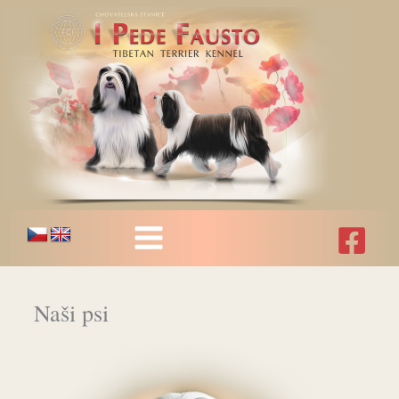
Přeskočit
na
obsah
Naši psi